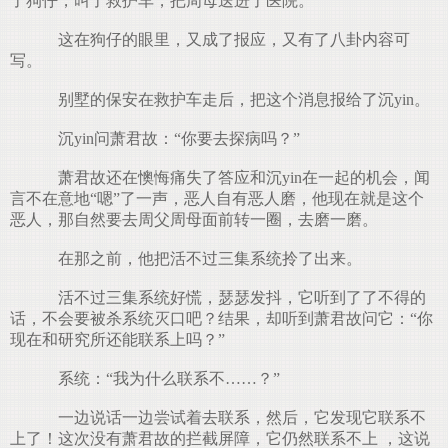
了狗仔，叫了救护车，把周母送进了医院。
这在狗仔的眼里，又成了报应，又有了八卦内容可
写。
别墅的保安在救护车走后，把这个消息报给了沉yin。
沉yin问萧君故：“你要去探病吗？”
萧君故还在懊悔痛失了答应和沉yin在一起的机会，闻
言不在意地“嗯”了一声，恶人自有恶人磨，他现在就是这个
恶人，那自然要去周父周母面前转一圈，去磨一磨。
在那之前，他把活不过三集系统拎了出来。
活不过三集系统好慌，瑟瑟发抖，它听到了了不得的
话，不会要被杀系统灭口吧？结果，却听到萧君故问它：“你
现在和研究所还能联系上吗？”
系统：“我为什么联系不……？”
一边说话一边尝试着去联系，然后，它发现它联系不
上了！这次没有萧君故的拦截屏障，它仍然联系不上 ，这说