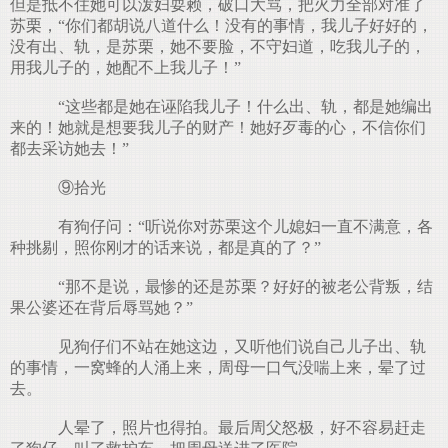
但是抵不住她可以泼妇耍赖，破口大骂，把火力全部对准了
苏栗，“你们都胡说八道什么！没有的事情，我儿子好好的，
没有出、轨，是苏栗，她不要脸，不守妇道，吃我儿子的，
用我儿子的，她配不上我儿子！”
“这些都是她在诬陷我儿子！什么出、轨，都是她编出
来的！她就是想要我儿子的财产！她好歹毒的心，不信你们
都去采访她去！”
⑨拾光
有狗仔问：“听说你对苏栗这个儿媳妇一直不满意，各
种挑剔，照你刚才的话来说，都是真的了？”
“那不是说，最惨的还是苏栗？好好的被老公背叛，结
果公婆还在背后辱骂她？”
见狗仔们不站在她这边，又听他们说自己儿子出、轨
的事情，一窝蜂的人涌上来，周母一口气没喘上来，晕了过
去。
人晕了，照片也得拍。最后周父怒极，好不容易赶走