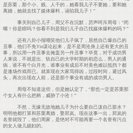
是苏栗，那个小、贱、人干的，她看我儿子不要她，要和她
离婚，她就去找了媒体爆料，诬陷我儿子！”
事关到自己儿子，周父不在沉默，厉声呵斥周母：“闭
嘴！你是瞎吗？你看不到是我们儿子自己找媒体爆料的吗？”
还有八卦小报嘲笑他们儿子疯了，居然自己爆自己的
丑事，他们不免Yin谋论起来，是不是周沧身上还有更大的丑
事，所以用一件丑事去掩盖另一件丑事？毕竟，对于成功男
人来说，不就是出、轨自己的大学时期的初恋么，男人的通
病，谁不有个白月光，谁事业有成后不对美色难以抵挡？都
是逢场作戏而已。就算现在大家骂得凶，过段时间，避过风
头，再次出现在人前，还是那个事业有成的成功男人。
周母不知道这些，但是她认定了，“那也一定是苏栗那
个女人有什么把柄，威胁了小沧！”
不然，无缘无故地她儿子为什么要自己泼自己脏水？
明明他都打算和苏栗离婚，娶郑岚。现在这事一出，郑岚的
名誉就毁了，他们周家，是绝对不可能再要一个名誉有污点
的女人做儿媳妇的。