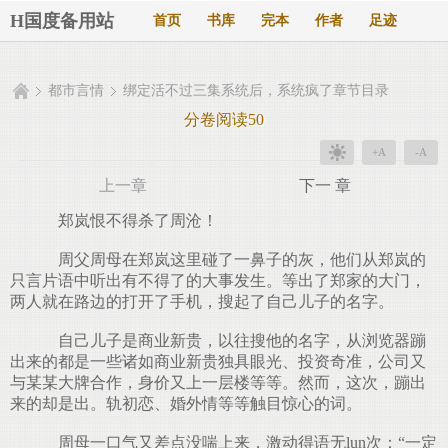
H国度备用站
首页
书库
完本
作者
足迹
都市言情
绑定活不过三集系统后，系统疯了章节目录
分卷阅读50
+A
-A
上一章
下一 章
郑岚恨不得杀了周沧！
周父周母在郑岚这里碰了一鼻子的灰，他们从郑岚的
只言片语中听出有不得了的大事发生。等出了郑家的大门，
两人就在路边的打开了手机，搜起了自己儿子的名字。
自己儿子是商业新贵，以往搜他的名字，从浏览器蹦
出来的都是一些诸如商业新贵独具眼光、投资奇准，公司又
与某某大牌合作，身价又上一层楼等等。然而，这次，蹦出
来的却是出。轨初恋、婚外情等等触目惊心的词。
周母一口气又差点没喘上来，激动得语无lun次：“一定