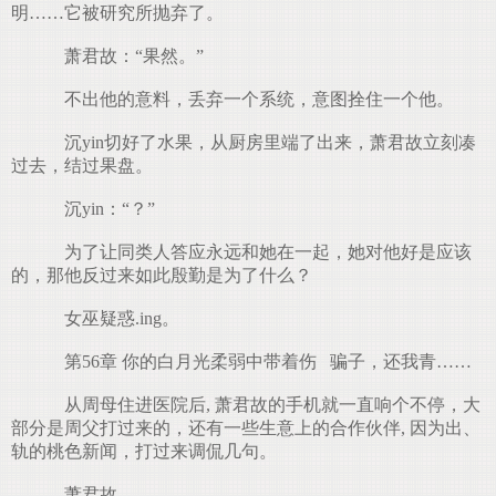
明……它被研究所抛弃了。
萧君故：“果然。”
不出他的意料，丢弃一个系统，意图拴住一个他。
沉yin切好了水果，从厨房里端了出来，萧君故立刻凑
过去，结过果盘。
沉yin：“？”
为了让同类人答应永远和她在一起，她对他好是应该
的，那他反过来如此殷勤是为了什么？
女巫疑惑.ing。
第56章 你的白月光柔弱中带着伤 骗子，还我青……
从周母住进医院后, 萧君故的手机就一直响个不停，大
部分是周父打过来的，还有一些生意上的合作伙伴, 因为出、
轨的桃色新闻，打过来调侃几句。
萧君故