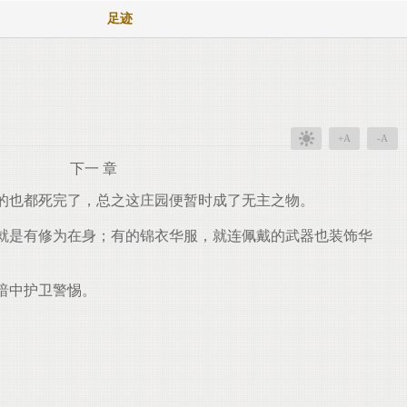
足迹
+A
-A
下一 章
的也都死完了，总之这庄园便暂时成了无主之物。
就是有修为在身；有的锦衣华服，就连佩戴的武器也装饰华
暗中护卫警惕。