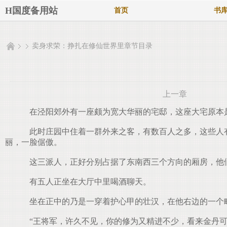
H国度备用站
首页
书
卖身求荣：挣扎在修仙世界里章节目录
上一章
在泾阳郊外有一座颇为宽大华丽的宅邸，这座大宅原本是
此时庄园中住着一群外来之客，有数百人之多，这些人有
丽，一脸倨傲。
这三派人，正好分别占据了东南西三个方向的厢房，他
有五人正坐在大厅中里喝酒聊天。
坐在正中的乃是一穿着护心甲的壮汉，在他右边的一个
“王将军，许久不见，你的修为又精进不少，看来金丹可