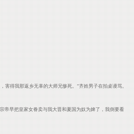
，害得我那返乡无辜的大师兄惨死。”齐姓男子在拍桌谩骂。
明宗帝早把皇家女眷卖与我大晋和夏国为奴为婢了，我倒要看