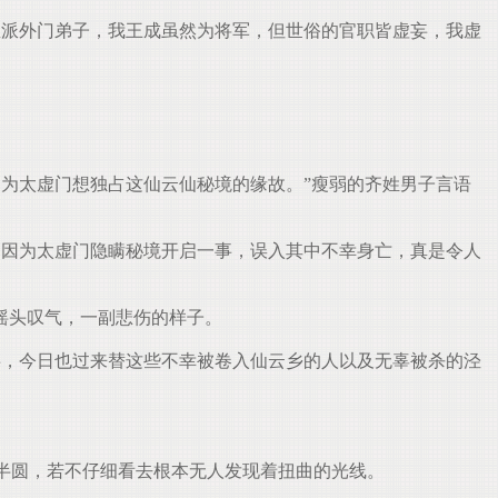
派外门弟子，我王成虽然为将军，但世俗的官职皆虚妄，我虚
为太虚门想独占这仙云仙秘境的缘故。”瘦弱的齐姓男子言语
因为太虚门隐瞒秘境开启一事，误入其中不幸身亡，真是令人
摇头叹气，一副悲伤的样子。
，今日也过来替这些不幸被卷入仙云乡的人以及无辜被杀的泾
半圆，若不仔细看去根本无人发现着扭曲的光线。