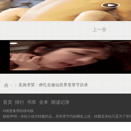
上一章
卖身求荣：挣扎在修仙世界里章节目录
首页
排行
书库
全本
阅读记录
H国度备用站移动版
版权声明：本站小说为转载作品，所有章节均由网友上传，转载至本站只是为了宣