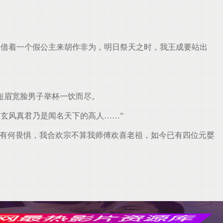
借着一个假公主来胡作非为，明日祭天之时，我王成要站出
短眉宽脸男子举杯一饮而尽。
玄风真君乃是闻名天下的高人……”
，有何畏惧，我合欢宗不算我师傅欢喜老祖，如今已有四位元婴