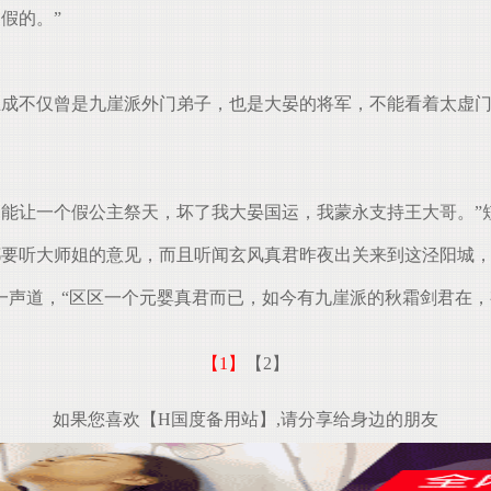
假的。”
成不仅曾是九崖派外门弟子，也是大晏的将军，不能看着太虚门
能让一个假公主祭天，坏了我大晏国运，我蒙永支持王大哥。”
要听大师姐的意见，而且听闻玄风真君昨夜出关来到这泾阳城，
一声道，“区区一个元婴真君而已，如今有九崖派的秋霜剑君在
【1】
【2】
如果您喜欢【H国度备用站】,请分享给身边的朋友