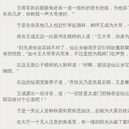
王将军的右眼眼角处有一道一指长的竖长疤痕，为他添了
长你几岁，你称我一声大哥便好。”
于是在坐其他几人也赶忙举起酒杯，称呼王成为大哥，
坐在王成左边一白面书生模样的人道：“王大哥，你身为
“刘兄弟你这话就不对了，仙云乡秘境开启引得妖魔群聚
有些愤怒，“如今王大哥带兵而来，不过是想为我师门壮声势，
左边玉面公子模样的人附和道：“对啊，据说这仙云乡宝
惋惜。”
右边的短眉宽脸男子道，“齐悦兄乃是筑基后期，又是餐
王成露出一丝冷笑，道：“一切皆是太虚门想独吞这仙云
阳百姓讨个公道吧！”
于是一旁众人皆称秋霜剑君疾恶如仇，必能为大晏百姓
在大厅一个无人注意的角落里，有一缕的阳光从破了窗纸