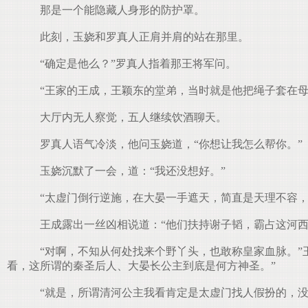
那是一个能隐藏人身形的防护罩。
此刻，玉娆和罗真人正肩并肩的站在那里。
“确定是他么？”罗真人指着那王将军问。
“王家的王成，王颖东的堂弟，当时就是他把绳子套在母
大厅内无人察觉，五人继续饮酒聊天。
罗真人语气冷淡，他问玉娆道，“你想让我怎么帮你。”
玉娆沉默了一会，道：“我还没想好。”
“太虚门倒行逆施，在大晏一手遮天，简直是天理不容，
王成露出一丝凶相说道：“他们扶持谢子韬，霸占这河西
“对啊，不知从何处找来个野丫头，也敢称皇家血脉。”
看，这所谓的秦圣后人、大晏长公主到底是何方神圣。”
“就是，所谓清河公主我看肯定是太虚门找人假扮的，没