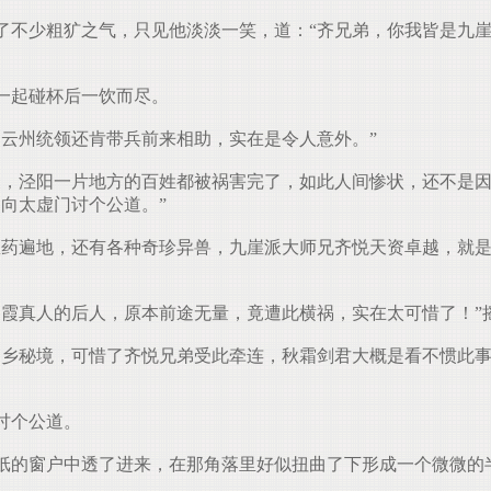
不少粗犷之气，只见他淡淡一笑，道：“齐兄弟，你我皆是九崖
一起碰杯后一饮而尽。
云州统领还肯带兵前来相助，实在是令人意外。”
，泾阳一片地方的百姓都被祸害完了，如此人间惨状，还不是因
向太虚门讨个公道。”
药遍地，还有各种奇珍异兽，九崖派大师兄齐悦天资卓越，就是
霞真人的后人，原本前途无量，竟遭此横祸，实在太可惜了！”
乡秘境，可惜了齐悦兄弟受此牵连，秋霜剑君大概是看不惯此事
讨个公道。
的窗户中透了进来，在那角落里好似扭曲了下形成一个微微的